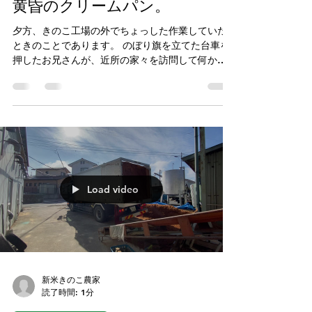
新米きのこ農家
読了時間: 1分
なんということもなく。
黄昏のクリームパン。
夕方、きのこ工場の外でちょっした作業していた
ときのことであります。 のぼり旗を立てた台車を
押したお兄さんが、近所の家々を訪問して何か売
っているようなのです。のぼり旗をヨーク見ると
「まぼろしの生クリームパン」と書いてある。
「まぼろし」がそこにある！ ということだ。...
Load video