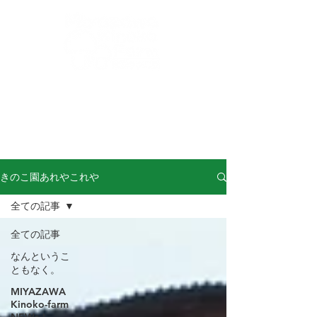
buna-shimeji@miyazawa-kinoko.com
​からだによくておいしい！信州産きのこ！
完熟ぶなしめじの
宮澤きのこ園
きのこ園あれやこれや
全ての記事
全ての記事
なんというこ
ともなく。
MIYAZAWA
Kinoko-farm