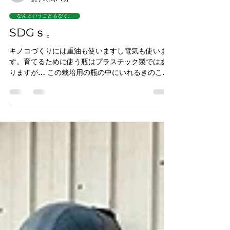
新米きのこ農家
読了時間: 1分
なんということもなく。
SDGｓ。
キノコづくりには重油も使いますし電気も使いま
す。育てるために使う瓶はプラスチック製ではあ
りますが… この栽培用の瓶の中にいれるきのこを
育てるのに必要な「栄養」。いわゆる「培地」と
いうやつのことです。 培地は次のものを混ぜて作
ります。...