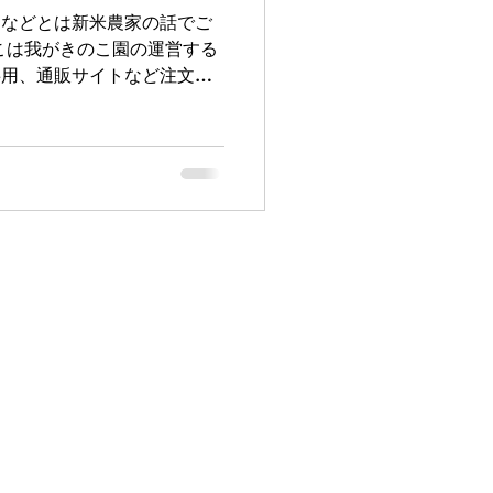
、などとは新米農家の話でご
こは我がきのこ園の運営する
事用、通販サイトなど注文
などに分かれます。 で、毎
ですが… 冬の間は、きのこ