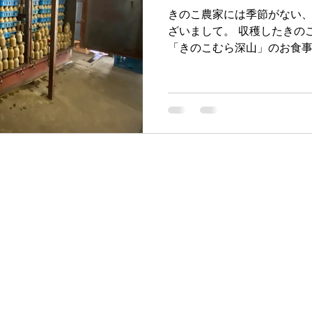
きのこ農家には季節がない
ざいまして。 収穫したきの
「きのこむら深山」のお食
用、直販用、市場への出荷用
朝、集荷場へ持って行くわけ
しかいない。...
宮澤きのこ園
buna-shimeji@miyazawa-kinoko.com
☎0268-38-9595
fax.0268－38－9596
前山ファーム 長野県上田市前山710ー2（きのこむら深山内）
©2022 by 宮澤きのこ園