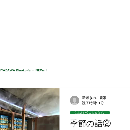
​か
なしめじ
きのこ園あれやこれや
お取り寄せ
きのこむら深山
IYAZAWA Kinoko-farm NEWs！
新米きのこ農家
読了時間: 1分
なんということもなく。
季節の話②