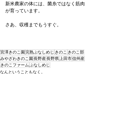
新米農家の体には、菌糸ではなく筋肉
が育っています。
さあ、収穫までもうすぐ。
宮澤きのこ園
完熟ぶなしめじ
きのこ
きのこ部
みやざわきのこ園
長野産
長野県
上田市
信州産
きのこファーム
ぶなしめじ
なんということもなく。
すべて表示
最新記事