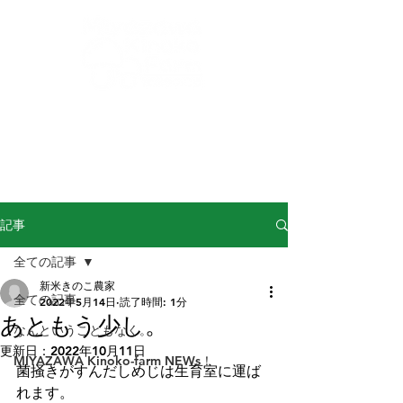
buna-shimeji@miyazawa-kinoko.com
​からだによくておいしい！信州産きのこ！
完熟ぶなしめじの
宮澤きのこ園
記事
全ての記事
新米きのこ農家
全ての記事
2022年5月14日
読了時間: 1分
あともう少し。
なんということもなく。
更新日：
2022年10月11日
MIYAZAWA Kinoko-farm NEWs！
菌掻きがすんだしめじは生育室に運ば
れます。