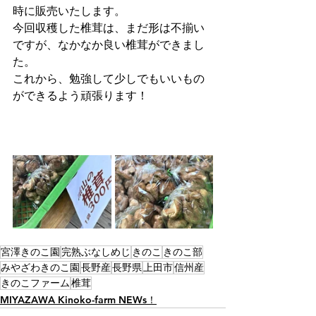
時に販売いたします。
今回収穫した椎茸は、まだ形は不揃い
ですが、なかなか良い椎茸ができまし
た。
これから、勉強して少しでもいいもの
ができるよう頑張ります！
宮澤きのこ園
完熟ぶなしめじ
きのこ
きのこ部
みやざわきのこ園
長野産
長野県
上田市
信州産
きのこファーム
椎茸
MIYAZAWA Kinoko-farm NEWs！