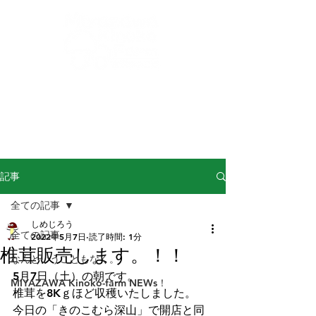
buna-shimeji@miyazawa-kinoko.com
​からだによくておいしい！信州産きのこ！
完熟ぶなしめじの
宮澤きのこ園
記事
全ての記事
しめじろう
全ての記事
2022年5月7日
読了時間: 1分
椎茸販売します。！！
なんということもなく。
5月7日（土）の朝です。
MIYAZAWA Kinoko-farm NEWs！
椎茸を8Kｇほど収穫いたしました。
今日の「きのこむら深山」で開店と同