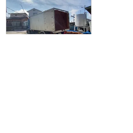
2023年1月17日
∙
1
分
プロの技。
きのこの栽培にはなくては
ならないもの。 「おが粉」
が届きました。 「おが粉」
は木材を削って粉にしたも
ので、一般的には「おが
屑」と言うのでしょうか？
でも、私たちの元に届くの
は木材を製材するときに出
る「屑」ではなく、きのこ