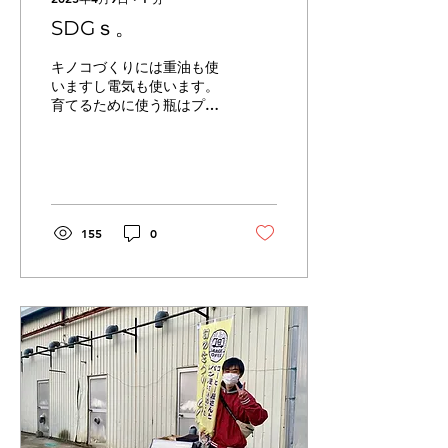
SDGｓ。
キノコづくりには重油も使
いますし電気も使います。
育てるために使う瓶はプラ
スチック製ではあります
が… この栽培用の瓶の中に
いれるきのこを育てるのに
必要な「栄養」。いわゆる
「培地」というやつのこと
です。 培地は次のものを混
155
0
ぜて作ります。...