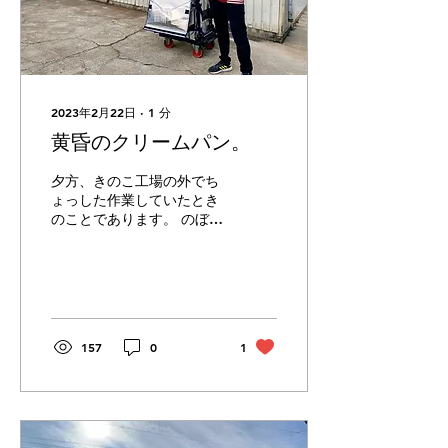
2023年2月22日
∙
1
分
黄昏のクリームパン。
夕方、きのこ工場の外でち
ょっした作業していたとき
のことであります。 のぼり
旗を立てた台車を押したお
兄さんが、近所の家々を訪
問して何か売っているよう
なのです。のぼり旗をヨー
ク見ると「まぼろしの生ク
リームパン」と書いてあ
157
0
1
る。 「まぼろし」がそこに
ある！ ということだ。...