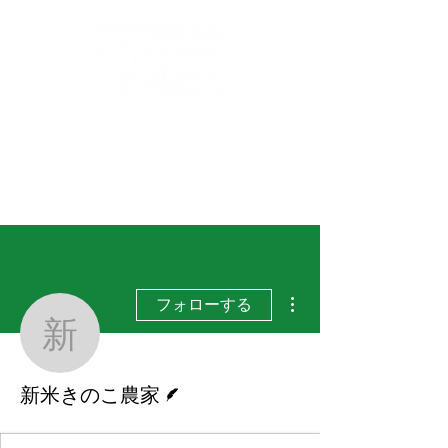
buna-shimeji@miyazawa-kinoko.com
​からだによくておいしい！信州産きのこ！
完熟ぶなしめじの
宮澤きのこ園
その他
フォローする
新米きのこ農家
脚本
新米きのこ農家