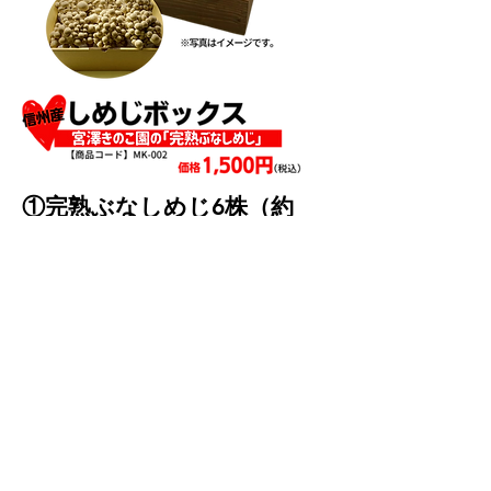
①完熟ぶなしめじ6株（約
1kg）
宮澤きのこ園の看板商品「完熟ぶなしめ
じ」。通常より少し長い120日栽培で
す。スーパーマーケット等の一般流通品
出荷までに120日、お客様に直接多くよ
りするものは、それから数日傘が開くの
を待って出荷いたします。しめじ特有の
苦みのない、食べごたえのある「ぶなし
めじ」です。
​ご注文はこちらから