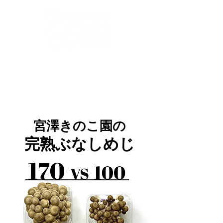
buna-shimeji@miyazawa-kinoko.com
​からだによくておいしい！信州産きのこ！
完熟ぶなしめじの
宮澤きのこ園
宮澤きのこ園の
完熟ぶなしめじ