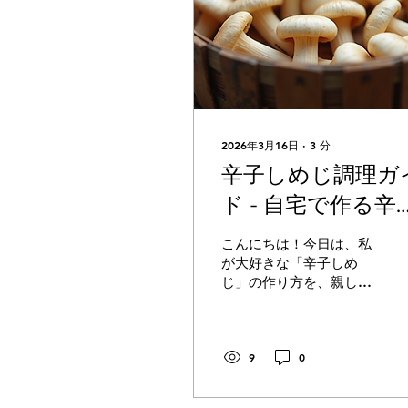
2026年3月16日
∙
3
分
辛子しめじ調理ガ
ド - 自宅で作る辛
しめじの魅力
こんにちは！今日は、私
が大好きな「辛子しめ
じ」の作り方を、親しみ
やすく、わかりやすくお
伝えしますね。信州の豊
かな自然で育った完熟ぶ
なしめじを使って、自宅
9
0
で簡単に作れるレシピで
す。ピリッと辛いけど、