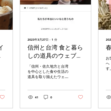
2023年3月27日
∙
1
分
20
イ
信州と台湾 食と暮ら
子
しの道具のウェブシ
お
ョップ「ii7GET(い
へ
「信州・佐久地方と台湾
す
いなげっと）」さん
を中心とした食や生活の
の
道具を取り揃えたウェブ
で販売開始しまし
だ
ショップです。 信州と台
た。
湾に生活の拠点をおく、
発酵食健康アドバイザー
の臼田美穂とスタッフが
41
0
自分が使ってよい、友人
に勧めたい選りすぐりの