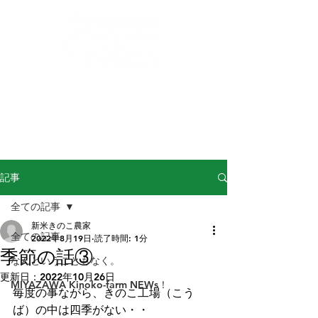
buna-shimeji@miyazawa-kinoko.com
​からだによくておいしい！信州産きのこ！
完熟ぶなしめじの
宮澤きのこ園
記事
全ての記事
新米きのこ農家
全ての記事
2022年8月19日
読了時間: 1分
季節の話③
なんということもなく。
更新日：
2022年10月26日
MIYAZAWA Kinoko-farm NEWs！
毎度の事ながら、きのこ工場（こう
ば）の中は四季がない・・