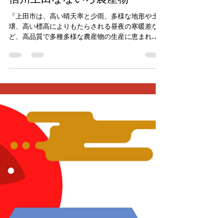
しめじろう
読了時間: 1分
MIYAZAWA Kinoko-farm NEWs！
信州上田なないろ農産物
『上田市は、高い晴天率と少雨、多様な地形や土
壌、高い標高によりもたらされる昼夜の寒暖差な
ど、高品質で多種多様な農産物の生産に恵まれた
気候風土を有しています。 そして農産物にひたむ
きに向き合い、情熱と愛情を注ぐ農家さんたちの
手により育まれた農産物を「信州上田なないろ農
産物」と...