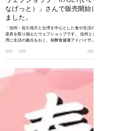
信州と台湾 食と暮らしの道具の
ウェブショップ「ii7GET(いい
なげっと）」さんで販売開始し
ました。
「信州・佐久地方と台湾を中心とした食や生活の
道具を取り揃えたウェブショップです。 信州と台
湾に生活の拠点をおく、発酵食健康アドバイザー
の臼田美穂とスタッフが 自分が使ってよい、友人
に勧めたい選りすぐりの逸品をお届けします。 数
多くの商品があふれている今。...